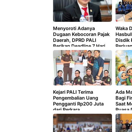
Menyoroti Adanya
Waka D
Dugaan Kebocoran Pajak
Hasbul
Daerah, DPRD PALI
Disdik 
Berikan Deadline 7 Hari
Perjua
Kepada OPD Terkait
SMA/SM
Kejari PALI Terima
Ada Ma
Pengembalian Uang
Bagi Fi
Pengganti Rp200 Juta
Saat M
dari Perkara
Puasa D
Pembangunan Gedung
Ramad
DPRD