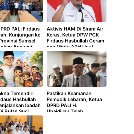
PRD PALI Firdaus
Aktivis HAM Di Siram Air
lah, Kunjungan ke
Keras, Ketua DPW PGK
Provinsi Sumsel
Firdaus Hasbullah Geram
ngkan Aspirasi
dan Minta APH Usut
K di PALI
Tuntas Kasus Tersebut
kna Tersendiri
Pastikan Keamanan
rdaus Hasbullah
Pemudik Lebaran, Ketua
enjalankan Ibadah
DPRD PALI H.
i Bulan Suci
Ubaidillah,Telah
han
Berkordinasi Kepada
Dinas Terkait.